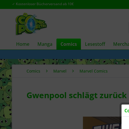
✓ Kostenloser Bücherversand ab 10€
Home
Manga
Comics
Lesestoff
Mercha
Comics
Marvel
Marvel Comics
Gwenpool schlägt zurück
C