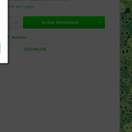
 Stück auf Lager.
In den
Warenkorb
hen
Merken
DOSMA238