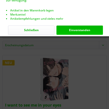
zur Verfügung:
Artikel in den Warenkorb legen
15,00 € *
Merkzettel
Artikelempfehlungen und vieles mehr
Schließen
Einverstanden
Filtern
NEU
I want to see me in your eyes