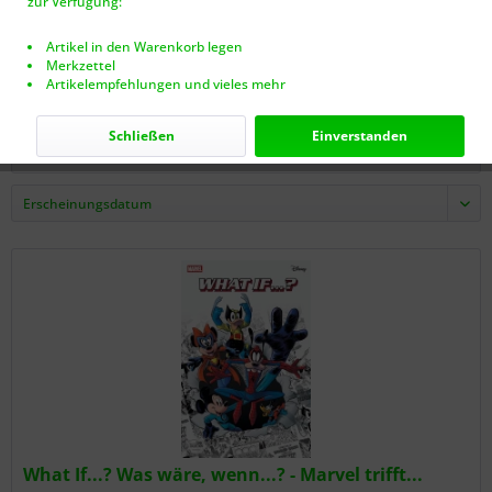
zur Verfügung:
Artikel in den Warenkorb legen
19,00 € *
Merkzettel
Artikelempfehlungen und vieles mehr
Schließen
Einverstanden
Filtern
What If...? Was wäre, wenn...? - Marvel trifft...