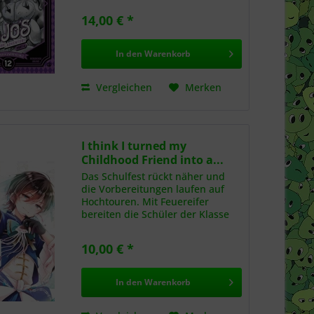
Dieser denkt allerdings gar nicht
14,00 € *
dran, sich kampflos zu ergeben.
Mithilfe von Stray Cat...
In den
Warenkorb
Vergleichen
Merken
I think I turned my
Childhood Friend into a...
Das Schulfest rückt näher und
die Vorbereitungen laufen auf
Hochtouren. Mit Feuereifer
bereiten die Schüler der Klasse
2B ihr Theaterstück „Die kleine
Meerjungfrau“ vor. Doch bei dem
10,00 € *
introvertierten Hiura liegen die
Nerven blank – denn...
In den
Warenkorb