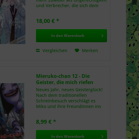
und Verbrecher, die sich dem
Gesetz entziehen. Als jedoch ans
Licht kommt, dass ausgerechnet
18,00 € *
ihr bester Freund Ki-seong mit
Drogen dealt...
In den
Warenkorb
Vergleichen
Merken
Mieruko-chan 12 - Die
Geister, die mich riefen
Neues Jahr, neues Geisterglück!
Nach dem traditionellen
Schreinbesuch verschlägt es
Miko und ihre Freundinnen ins
Karaoke. Dort trifft Miko
unvermittelt auf den mysteriösen
8,99 € *
Büroangestellten Seto, der
Geister zwar nicht sehen, dafür
aber...
In den
Warenkorb