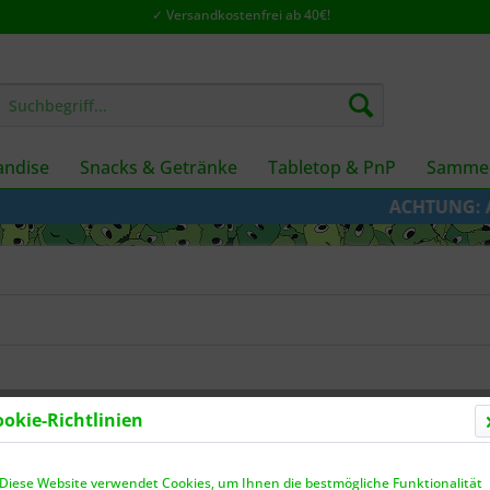
✓ Versandkostenfrei ab 40€!
ndise
Snacks & Getränke
Tabletop & PnP
Sammel
ACHTUNG: Aufgrund der Umste
ookie-Richtlinien
Diese Website verwendet Cookies, um Ihnen die bestmögliche Funktionalität