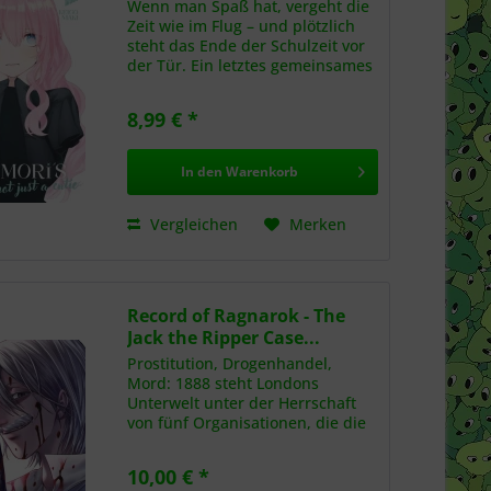
Wenn man Spaß hat, vergeht die
Zeit wie im Flug – und plötzlich
steht das Ende der Schulzeit vor
der Tür. Ein letztes gemeinsames
Schulfest, ein letztes
gemeinsames Sportturnier, und
8,99 € *
ein letztes Mal die Zähne
zusammenbeißen, um für die...
In den
Warenkorb
Vergleichen
Merken
Record of Ragnarok - The
Jack the Ripper Case...
Prostitution, Drogenhandel,
Mord: 1888 steht Londons
Unterwelt unter der Herrschaft
von fünf Organisationen, die die
Fäden hinter den düsteren
Geschäften der Stadt ziehen. Als
10,00 € *
mit Mother Goose eine neue