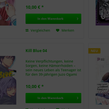
emotionaler Abhängigkeit
10,00 € *
verliert? An einem verregneten
Tag kreuzen sich die Wege...
In den
Warenkorb
Vergleichen
Merken
Kill Blue 04
NEU
Keine Verpflichtungen, keine
Sorgen, keine Hämorrhoiden –
sein neues Leben als Teenager ist
für den 39-jährigen Juzo Ogami
eigentlich gar nicht so schlecht.
Einziges Manko: Er besucht eine
10,00 € *
Schule, die von Auftragskillern
regelrecht...
In den
Warenkorb