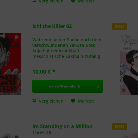
Vergleichen
Merken
Ichi the Killer 02
NEU
Während seiner Suche nach dem
verschwundenen Yakuza-Boss
Anjo hat der krankhaft
masochistische Kakihara zufällig
eine wertvolle neue
Informationsquelle aufgetan.
10,00 € *
Dieser greise Kleingangster, der
sich schon beim bloßen Anblick
eines...
In den
Warenkorb
Vergleichen
Merken
Im Standing on a Million
NEU
Lives 20