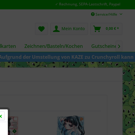
✓ Rechnung, SEPA-Lastschrift, Paypal
Service/Hilfe
Mein Konto
0,00 € *
karten
Zeichnen/Basteln/Kochen
Gutscheine
Fil

llung von KAZE zu Crunchyroll kann es sein, dass ihr t