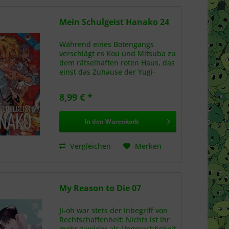
Mein Schulgeist Hanako 24
Während eines Botengangs
verschlägt es Kou und Mitsuba zu
dem rätselhaften roten Haus, das
einst das Zuhause der Yugi-
Zwillinge war. Sogleich strömen
Erinnerungen aus seinem
8,99 € *
vorherigen Leben auf Kou ein.
Doch er drängt sie mit aller...
In den
Warenkorb
Vergleichen
Merken
My Reason to Die 07
Ji-oh war stets der Inbegriff von
Rechtschaffenheit: Nichts ist ihr
mehr zuwider als Ungerechtigkeit