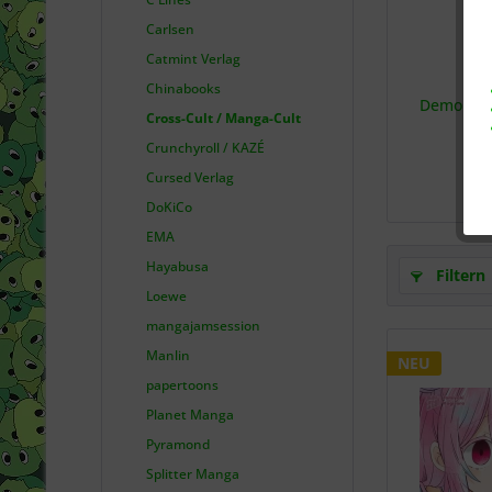
Carlsen
Catmint Verlag
Chinabooks
Demon Sla
Cross-Cult / Manga-Cult
Crunchyroll / KAZÉ
Cursed Verlag
DoKiCo
EMA
Hayabusa
Filtern
Loewe
mangajamsession
Manlin
NEU
papertoons
Planet Manga
Pyramond
Splitter Manga