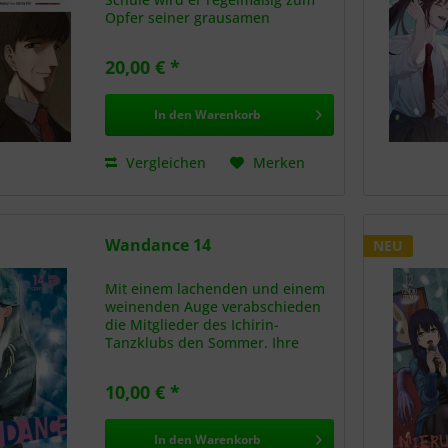
Opfer seiner grausamen
Mitschüler, und hinter den
geschlossenen Türen seines
20,00 € *
Heims verwickelt ihn sein Vater
in schreckliche Mordspiele.
Denn...
In den
Warenkorb
Vergleichen
Merken
Wandance 14
NEU
Mit einem lachenden und einem
weinenden Auge verabschieden
die Mitglieder des Ichirin-
Tanzklubs den Sommer. Ihre
fulminanten Auftritte auf dem
Schulfest haben ihnen viel
10,00 € *
Zuspruch beschert – doch
zugleich sind die Schülerinnen
des dritten...
In den
Warenkorb