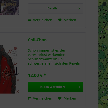
gefährliche Organisation auf
den...
Details
Vergleichen
Merken
Chii-Chan
Schon immer ist es der
verwahrlost wirkenden
Schulschwänzerin Chii
schwergefallen, sich den Regeln
der Gesellschaft zu beugen. Als
sie eines Tages mit einer rostigen
12,00 € *
Schere und einer Handvoll toter
Insekten in der Schule auftaucht
und...
In den
Warenkorb
Vergleichen
Merken