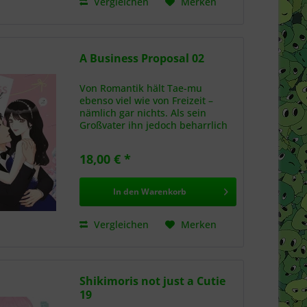
Vergleichen
Merken
A Business Proposal 02
Von Romantik hält Tae-mu
ebenso viel wie von Freizeit –
nämlich gar nichts. Als sein
Großvater ihn jedoch beharrlich
zu einer Heirat drängt, sieht sich
der stoische Geschäftsmann zum
18,00 € *
Handeln gezwungen. Kurz
entschlossen macht er der...
In den
Warenkorb
Vergleichen
Merken
Shikimoris not just a Cutie
19