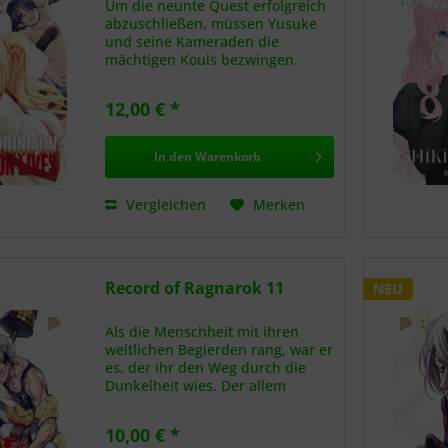
Um die neunte Quest erfolgreich
abzuschließen, müssen Yusuke
und seine Kameraden die
mächtigen Kouls bezwingen.
Doch das ist leichter gesagt als
getan! Als sie das Heiligtum der
12,00 € *
Kouls erreichen, entbrennt ein
gnadenloser Kampf – und...
In den
Warenkorb
Vergleichen
Merken
Record of Ragnarok 11
NEU
Als die Menschheit mit ihren
weltlichen Begierden rang, war er
es, der ihr den Weg durch die
Dunkelheit wies. Der allem
entsagte, was ihn je ausgemacht
hat, und in völliger Einsamkeit
10,00 € *
den Pfad beschritt, der ihn zur