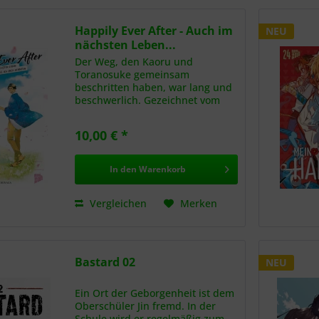
Happily Ever After - Auch im
NEU
nächsten Leben...
Der Weg, den Kaoru und
Toranosuke gemeinsam
beschritten haben, war lang und
beschwerlich. Gezeichnet vom
Zweiten Weltkrieg, sind den
beiden nicht viel mehr als bloße
10,00 € *
Erinnerungen an jene geblieben,
die ihnen der Krieg viel zu früh...
In den
Warenkorb
Vergleichen
Merken
Bastard 02
NEU
Ein Ort der Geborgenheit ist dem
Oberschüler Jin fremd. In der
Schule wird er regelmäßig zum