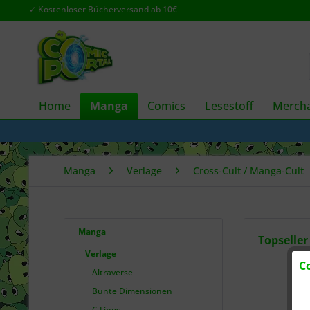
✓ Kostenloser Bücherversand ab 10€
Home
Manga
Comics
Lesestoff
Mercha
Manga
Verlage
Cross-Cult / Manga-Cult
Manga
Topseller
Verlage
C
Altraverse
Bunte Dimensionen
C Lines