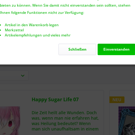
bieten zu können. Wenn Sie damit nicht einverstanden sein sollten, stehen
Ihnen folgende Funktionen nicht zur Verfügung:
Artikel in den Warenkorb legen
yer - Kimetsu no
Die Tagebücher der
Die Ta
Merkzettel
Yaiba 01
Apothekerin 01 -
Apoth
Artikelempfehlungen und vieles mehr
Geheimnise...
Gehe
10,00 € *
10,00 € *
10
Schließen
Einverstanden
Happy Sugar Life 07
NEU
Die Zeit heilt alle Wunden. Doch
was, wenn man nie erfahren hat,
was Heilung bedeutet? Wenn
man sich unaufhaltsam in einem
Geflecht aus Selbstzweifeln und