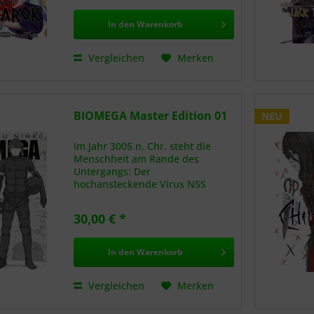
Erleuchtung führte....
In den
Warenkorb
Vergleichen
Merken
BIOMEGA Master Edition 01
NEU
Im Jahr 3005 n. Chr. steht die
Menschheit am Rande des
Untergangs: Der
hochansteckende Virus N5S
beraubt seine Opfer ihrer
Identität und beugt ihren Willen.
30,00 € *
Sechs Monate nach dem
verheerenden Ausbruch jagt der
synthetische Agent Zoichi...
In den
Warenkorb
Vergleichen
Merken