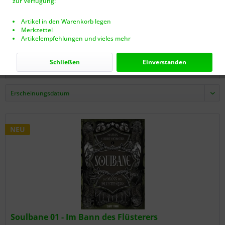
zur Verfügung:
Artikel in den Warenkorb legen
0,99 € *
Merkzettel
Artikelempfehlungen und vieles mehr
Schließen
Einverstanden
Filtern
NEU
Soulbane 01 - Im Bann des Flüsterers