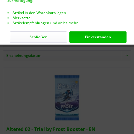
zur Verfügung:
Artikel in den Warenkorb legen
2,00 € *
Merkzettel
Artikelempfehlungen und vieles mehr
Schließen
Einverstanden
Filtern
Altered 02 - Trial by Frost Booster - EN