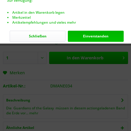
zur Verfügung:
Artikel in den Warenkorb legen
Merkzettel
Artikelempfehlungen und vieles mehr
19,00 € *
inkl. MwSt.
zzgl. Versandkosten (VERSANDFREI AB 40€!)
Schließen
Einverstanden
Nur noch 1 Stück auf Lager.
In den
Warenkorb
Merken
Artikel-Nr.:
DMANE034
Beschreibung
Die Guardians of the Galaxy müssen in diesem actiongeladenen Band
die Erde vor...
mehr
Ähnliche Artikel