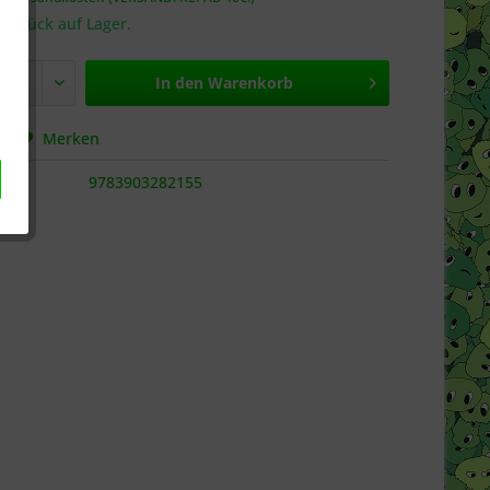
 Stück auf Lager.
In den
Warenkorb
hen
Merken
9783903282155