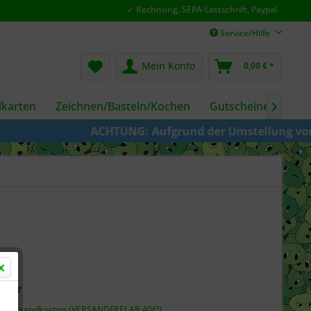
✓ Rechnung, SEPA-Lastschrift, Paypal
Service/Hilfe
Mein Konto
0,00 € *
karten
Zeichnen/Basteln/Kochen
Gutscheine
Fil

ACHTUNG: Aufgrund der Umstellung von KAZE zu Cru
€ *
l. Versandkosten (VERSANDFREI AB 40€!)