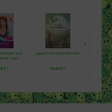
 Anfänger und
Japanische Volksmärchen
Studio Ghibli 
ttene - von...
G
95 € *
35,00 € *
13