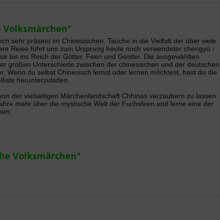
e Volksmärchen"
ch sehr präsent im Chinesischen. Tauche in die Vielfalt der über viele
sere Reise führt uns zum Ursprung heute noch verwendeter chengyü -
sse bis ins Reich der Götter, Feen und Geister. Die ausgewählten
der großen Unterschiede zwischen der chinesischen und der deutschen
. Wenn du selbst Chinesisch lernst oder lernen möchtest, hast du die
lliste herunterzuladen.
 von der vielseitigen Märchenlandschaft Chhinas verzaubern zu lassen.
ahre mehr über die mystische Welt der Fuchsfeen und lerne eine der
nen.
che Volksmärchen"