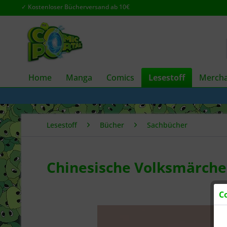
✓ Kostenloser Bücherversand ab 10€
Home
Manga
Comics
Lesestoff
Mercha
Lesestoff
Bücher
Sachbücher
Chinesische Volksmärch
C