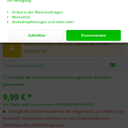
zur Verfügung:
Artikel in den Warenkorb legen
Merkzettel
Artikelempfehlungen und vieles mehr
Dieser Artikel steht derzeit nicht zur Verfügung!
Schließen
Einverstanden
Benachrichtigen Sie mich, sobald der Artikel
lieferbar ist.
Ich habe die
Datenschutzbestimmungen
zur Kenntnis
genommen.
9,95 € *
inkl. MwSt.
zzgl. Versandkosten (VERSANDFREI AB 40€!)
Verfügbare Artikel werden in der Regel noch am Selben Tag
versandt. Gutscheine erhalten sie per Email direkt nach
Abschluss des Bestellvorganges.