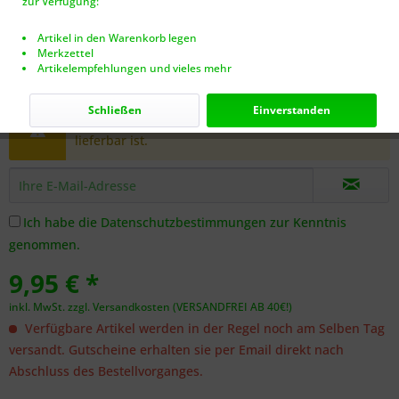
zur Verfügung:
Artikel in den Warenkorb legen
Merkzettel
Artikelempfehlungen und vieles mehr
Dieser Artikel steht derzeit nicht zur Verfügung!
Schließen
Einverstanden
Benachrichtigen Sie mich, sobald der Artikel
lieferbar ist.
Ich habe die
Datenschutzbestimmungen
zur Kenntnis
genommen.
9,95 € *
inkl. MwSt.
zzgl. Versandkosten (VERSANDFREI AB 40€!)
Verfügbare Artikel werden in der Regel noch am Selben Tag
versandt. Gutscheine erhalten sie per Email direkt nach
Abschluss des Bestellvorganges.