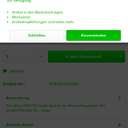
zur Verfügung:
Artikel in den Warenkorb legen
Merkzettel
Artikelempfehlungen und vieles mehr
12,00 € *
inkl. MwSt.
zzgl. Versandkosten (VERSANDFREI AB 40€!)
Schließen
Einverstanden
Nur noch 1 Stück auf Lager.
In den
Warenkorb
Merken
Artikel-Nr.:
9783551025982
Beschreibung
Das dritte NARUTO Guide Book in der Massiv-Neuedition Die
SCHRIFTEN DES TŌ ...
mehr
Ähnliche Artikel