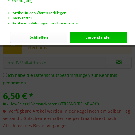
zur Verfügung:
Artikel in den Warenkorb legen
Merkzettel
Artikelempfehlungen und vieles mehr
Dieser Artikel steht derzeit nicht zur Verfügung!
Schließen
Einverstanden
Benachrichtigen Sie mich, sobald der Artikel
lieferbar ist.
Ich habe die
Datenschutzbestimmungen
zur Kenntnis
genommen.
6,50 € *
inkl. MwSt.
zzgl. Versandkosten (VERSANDFREI AB 40€!)
Verfügbare Artikel werden in der Regel noch am Selben Tag
versandt. Gutscheine erhalten sie per Email direkt nach
Abschluss des Bestellvorganges.