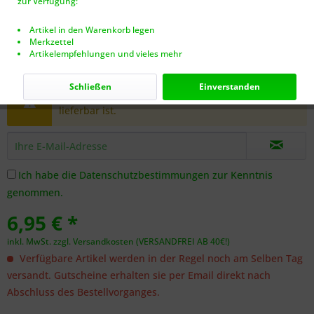
zur Verfügung:
Artikel in den Warenkorb legen
Merkzettel
Artikelempfehlungen und vieles mehr
Dieser Artikel steht derzeit nicht zur Verfügung!
Schließen
Einverstanden
Benachrichtigen Sie mich, sobald der Artikel
lieferbar ist.
Ich habe die
Datenschutzbestimmungen
zur Kenntnis
genommen.
6,95 € *
inkl. MwSt.
zzgl. Versandkosten (VERSANDFREI AB 40€!)
Verfügbare Artikel werden in der Regel noch am Selben Tag
versandt. Gutscheine erhalten sie per Email direkt nach
Abschluss des Bestellvorganges.