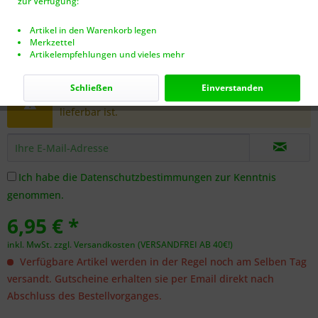
zur Verfügung:
Artikel in den Warenkorb legen
Merkzettel
Artikelempfehlungen und vieles mehr
Dieser Artikel steht derzeit nicht zur Verfügung!
Schließen
Einverstanden
Benachrichtigen Sie mich, sobald der Artikel
lieferbar ist.
Ich habe die
Datenschutzbestimmungen
zur Kenntnis
genommen.
6,95 € *
inkl. MwSt.
zzgl. Versandkosten (VERSANDFREI AB 40€!)
Verfügbare Artikel werden in der Regel noch am Selben Tag
versandt. Gutscheine erhalten sie per Email direkt nach
Abschluss des Bestellvorganges.