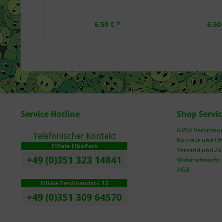
6,50 € *
6,50
Service Hotline
Shop Servi
GPSR Verordnung
Telefonischer Kontakt
Kontakt und Öf
Filiale ElbePark
Versand und Z
+49 (0)351 323 14841
Widerrufsrecht
AGB
Filiale Ferdinandstr. 12
+49 (0)351 309 64570