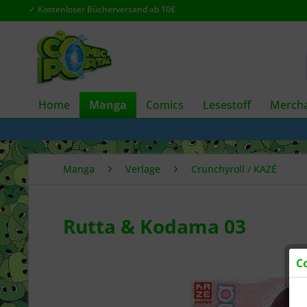
✓ Kostenloser Bücherversand ab 10€
Home
Manga
Comics
Lesestoff
Mercha
Manga
Verlage
Crunchyroll / KAZÉ
Rutta & Kodama 03
C