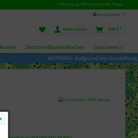
✓ Rechnung, SEPA-Lastschrift, Paypal
Service/Hilfe
Mein Konto
0,00 € *
karten
Zeichnen/Basteln/Kochen
Gutscheine
Fil

ACHTUNG: Aufgrund der Umstellung von KAZE
 *
l. Versandkosten (VERSANDFREI AB 40€!)