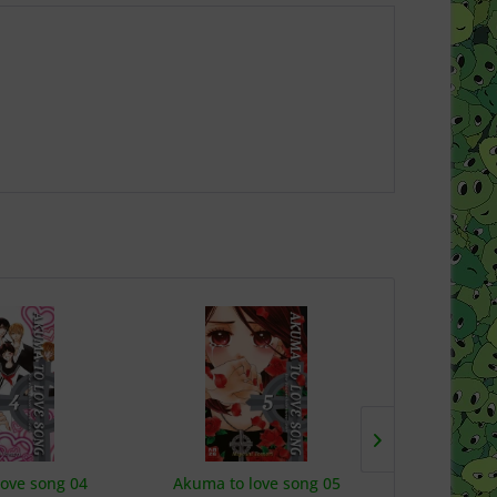
ove song 04
Akuma to love song 05
Akuma to 