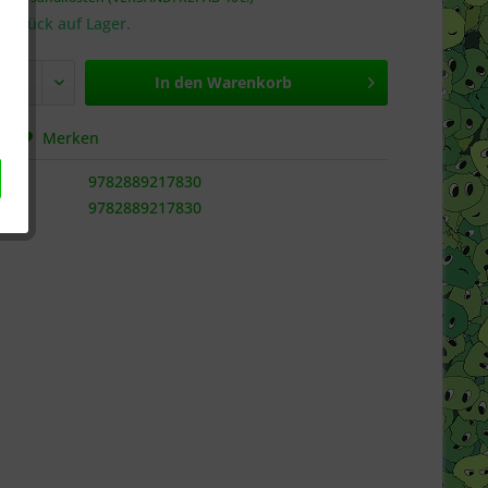
 Stück auf Lager.
In den
Warenkorb
hen
Merken
9782889217830
9782889217830