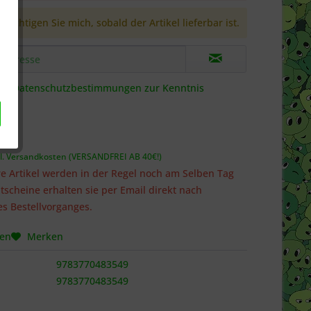
richtigen Sie mich, sobald der Artikel lieferbar ist.
die
Datenschutzbestimmungen
zur Kenntnis
 *
l. Versandkosten (VERSANDFREI AB 40€!)
e Artikel werden in der Regel noch am Selben Tag
tscheine erhalten sie per Email direkt nach
s Bestellvorganges.
hen
Merken
9783770483549
9783770483549