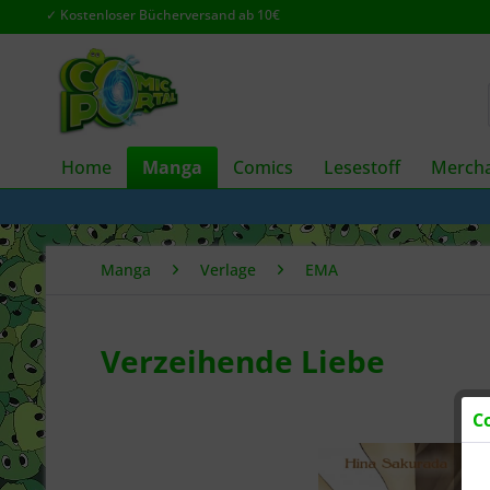
✓ Kostenloser Bücherversand ab 10€
Home
Manga
Comics
Lesestoff
Mercha
Manga
Verlage
EMA
Verzeihende Liebe
C