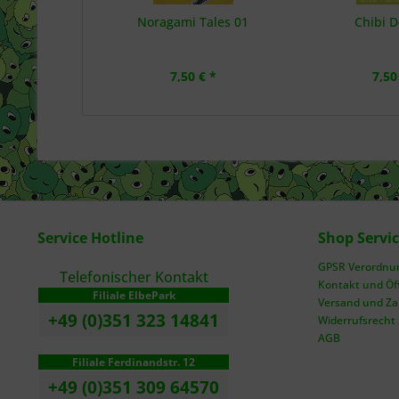
Noragami Tales 01
Chibi D
7,50 € *
7,50
Service Hotline
Shop Servi
GPSR Verordnung
Telefonischer Kontakt
Kontakt und Öf
Filiale ElbePark
Versand und Z
+49 (0)351 323 14841
Widerrufsrecht
AGB
Filiale Ferdinandstr. 12
+49 (0)351 309 64570