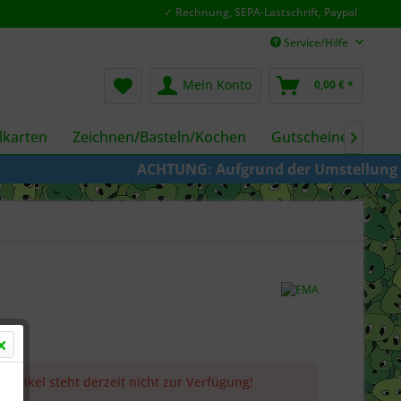
✓ Rechnung, SEPA-Lastschrift, Paypal
Service/Hilfe
Mein Konto
0,00 € *
karten
Zeichnen/Basteln/Kochen
Gutscheine
Fil

ACHTUNG: Aufgrund der Umstellung von KAZE
 Artikel steht derzeit nicht zur Verfügung!