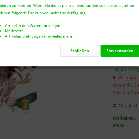
bieten zu können. Wenn Sie damit nicht einverstanden sein sollten, stehen
Benach
Ihnen folgende Funktionen nicht zur Verfügung:
Artikel in den Warenkorb legen
Merkzettel
Artikelempfehlungen und vieles mehr
Ich habe 
genommen.
Schließen
Einverstanden
7,00 €
inkl. MwSt.
zzg
Verfügbar
versandt. Gu
Abschluss de
Vergleic
Artikel-Nr.:
ISBN: