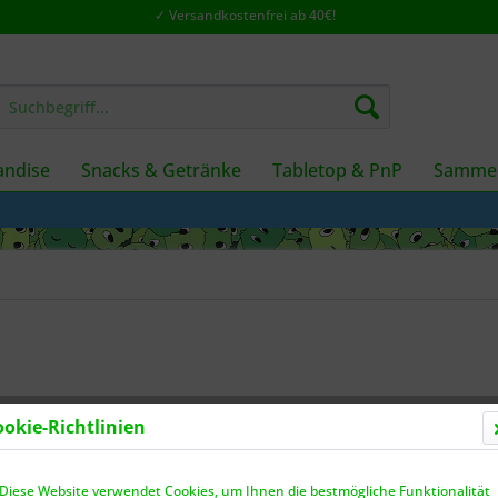
✓ Versandkostenfrei ab 40€!
ndise
Snacks & Getränke
Tabletop & PnP
Sammel
ookie-Richtlinien
Dieser
Diese Website verwendet Cookies, um Ihnen die bestmögliche Funktionalität