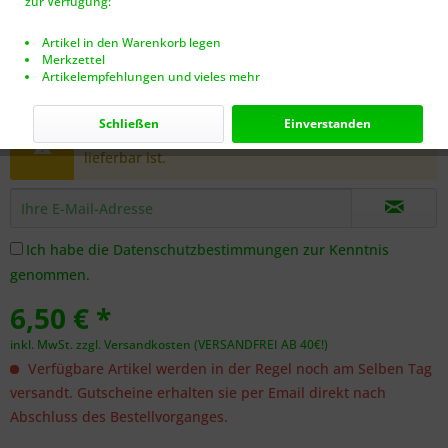
zur Verfügung:
Artikel in den Warenkorb legen
Merkzettel
Artikelempfehlungen und vieles mehr
Dieser Artikel steht derzeit nicht zur Verfügung!
Schließen
Einverstanden
Benachrichtigen Sie mich, sobald der Artikel
lieferbar ist.
Ich habe die
Datenschutzbestimmungen
zur Kenntnis
genommen.
6,50 € *
inkl. MwSt.
zzgl. Versandkosten (VERSANDFREI AB 40€!)
Verfügbare Artikel werden in der Regel noch am Selben Tag
versandt. Gutscheine erhalten sie per Email direkt nach
Abschluss des Bestellvorganges.