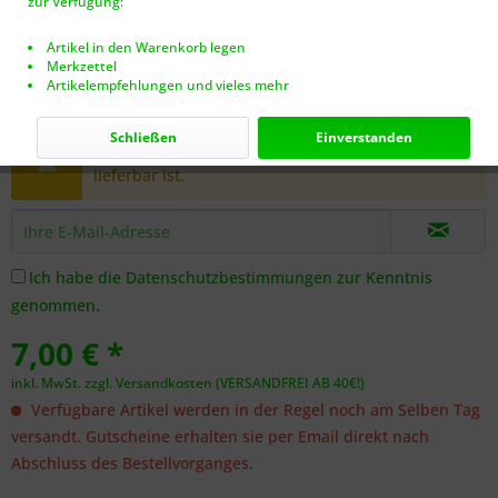
zur Verfügung:
Artikel in den Warenkorb legen
Merkzettel
Artikelempfehlungen und vieles mehr
Dieser Artikel steht derzeit nicht zur Verfügung!
Schließen
Einverstanden
Benachrichtigen Sie mich, sobald der Artikel
lieferbar ist.
Ich habe die
Datenschutzbestimmungen
zur Kenntnis
genommen.
7,00 € *
inkl. MwSt.
zzgl. Versandkosten (VERSANDFREI AB 40€!)
Verfügbare Artikel werden in der Regel noch am Selben Tag
versandt. Gutscheine erhalten sie per Email direkt nach
Abschluss des Bestellvorganges.