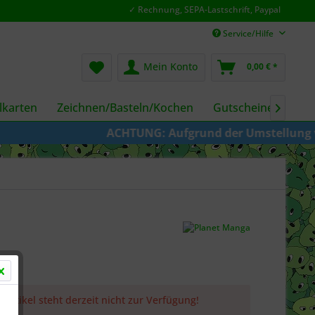
✓ Rechnung, SEPA-Lastschrift, Paypal
Service/Hilfe
Mein Konto
0,00 € *
karten
Zeichnen/Basteln/Kochen
Gutscheine
Fil

ACHTUNG: Aufgrund der Umstellung von KAZE
 Artikel steht derzeit nicht zur Verfügung!