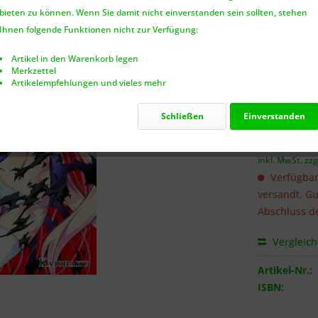
bieten zu können. Wenn Sie damit nicht einverstanden sein sollten, stehen
Benach
Ihnen folgende Funktionen nicht zur Verfügung:
Artikel in den Warenkorb legen
Merkzettel
Artikelempfehlungen und vieles mehr
Ich habe 
genommen.
Schließen
Einverstanden
7,95 €
inkl. MwSt.
zzg
Verfügbar
versandt. Gu
Abschluss de
Vergleic
Artikel-Nr.:
ISBN: