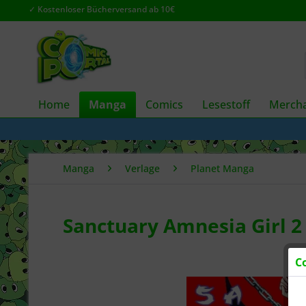
✓ Kostenloser Bücherversand ab 10€
Home
Manga
Comics
Lesestoff
Mercha
Manga
Verlage
Planet Manga
Sanctuary Amnesia Girl 2 
C