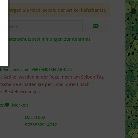
richtigen Sie mich, sobald der Artikel lieferbar ist.
die
Datenschutzbestimmungen
zur Kenntnis
 *
l. Versandkosten (VERSANDFREI AB 40€!)
e Artikel werden in der Regel noch am Selben Tag
tscheine erhalten sie per Email direkt nach
s Bestellvorganges.
hen
Merken
DZETT002
9783862014712