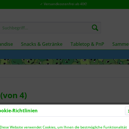
✓ Versandkostenfrei ab 40€!
ndise
Snacks & Getränke
Tabletop & PnP
Sammel
(von 4)
ookie-Richtlinien
Dieser
Diese Website verwendet Cookies, um Ihnen die bestmögliche Funktionalität