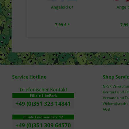
Angeloid 01
Angelo
7,99 € *
7,99
Service Hotline
Shop Servi
GPSR Verordnung
Telefonischer Kontakt
Kontakt und Öf
Filiale ElbePark
Versand und Z
+49 (0)351 323 14841
Widerrufsrecht
AGB
Filiale Ferdinandstr. 12
+49 (0)351 309 64570