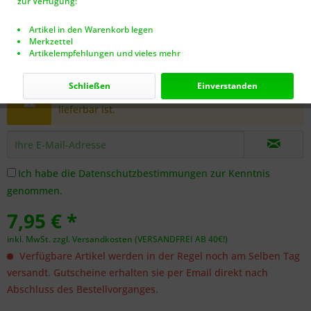
zur Verfügung:
Artikel in den Warenkorb legen
Merkzettel
Artikelempfehlungen und vieles mehr
Dieser Artikel steht derzeit nicht zur Verfügung!
Schließen
Einverstanden
Benachrichtigen Sie mich, sobald der Artikel
lieferbar ist.
Ich habe die
Datenschutzbestimmungen
zur Kenntnis
genommen.
7,95 € *
inkl. MwSt.
zzgl. Versandkosten (VERSANDFREI AB 40€!)
Verfügbare Artikel werden in der Regel noch am Selben Tag
versandt. Gutscheine erhalten sie per Email direkt nach
Abschluss des Bestellvorganges.