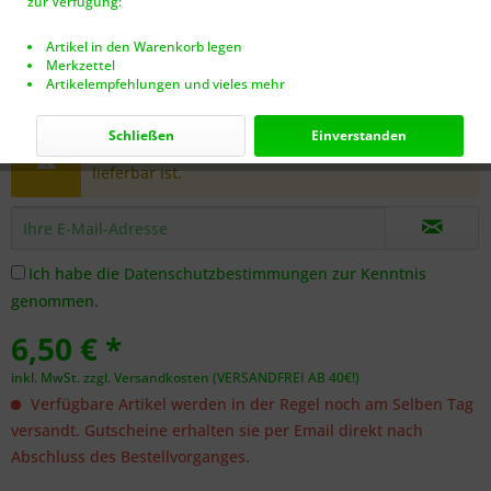
zur Verfügung:
Artikel in den Warenkorb legen
Merkzettel
Artikelempfehlungen und vieles mehr
Dieser Artikel steht derzeit nicht zur Verfügung!
Schließen
Einverstanden
Benachrichtigen Sie mich, sobald der Artikel
lieferbar ist.
Ich habe die
Datenschutzbestimmungen
zur Kenntnis
genommen.
6,50 € *
inkl. MwSt.
zzgl. Versandkosten (VERSANDFREI AB 40€!)
Verfügbare Artikel werden in der Regel noch am Selben Tag
versandt. Gutscheine erhalten sie per Email direkt nach
Abschluss des Bestellvorganges.