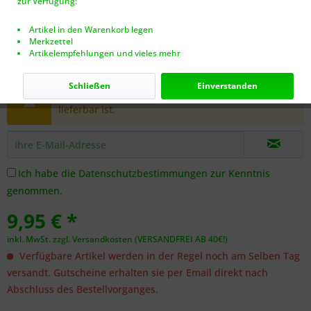
zur Verfügung:
Artikel in den Warenkorb legen
Merkzettel
Artikelempfehlungen und vieles mehr
Dieser Artikel steht derzeit nicht zur Verfügung!
Schließen
Einverstanden
Benachrichtigen Sie mich, sobald der Artikel
lieferbar ist.
Ich habe die
Datenschutzbestimmungen
zur Kenntnis
genommen.
9,95 € *
inkl. MwSt.
zzgl. Versandkosten (VERSANDFREI AB 40€!)
Verfügbare Artikel werden in der Regel noch am Selben Tag
versandt. Gutscheine erhalten sie per Email direkt nach
Abschluss des Bestellvorganges.