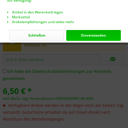
zur Verfügung:
Artikel in den Warenkorb legen
Merkzettel
Artikelempfehlungen und vieles mehr
Dieser Artikel steht derzeit nicht zur Verfügung!
Schließen
Einverstanden
Benachrichtigen Sie mich, sobald der Artikel
lieferbar ist.
Ich habe die
Datenschutzbestimmungen
zur Kenntnis
genommen.
6,50 € *
inkl. MwSt.
zzgl. Versandkosten (VERSANDFREI AB 40€!)
Verfügbare Artikel werden in der Regel noch am Selben Tag
versandt. Gutscheine erhalten sie per Email direkt nach
Abschluss des Bestellvorganges.