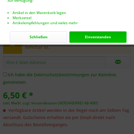
zur Verfügung:
Artikel in den Warenkorb legen
Merkzettel
Artikelempfehlungen und vieles mehr
Dieser Artikel steht derzeit nicht zur Verfügung!
Schließen
Einverstanden
Benachrichtigen Sie mich, sobald der Artikel
lieferbar ist.
Ich habe die
Datenschutzbestimmungen
zur Kenntnis
genommen.
6,50 € *
inkl. MwSt.
zzgl. Versandkosten (VERSANDFREI AB 40€!)
Verfügbare Artikel werden in der Regel noch am Selben Tag
versandt. Gutscheine erhalten sie per Email direkt nach
Abschluss des Bestellvorganges.