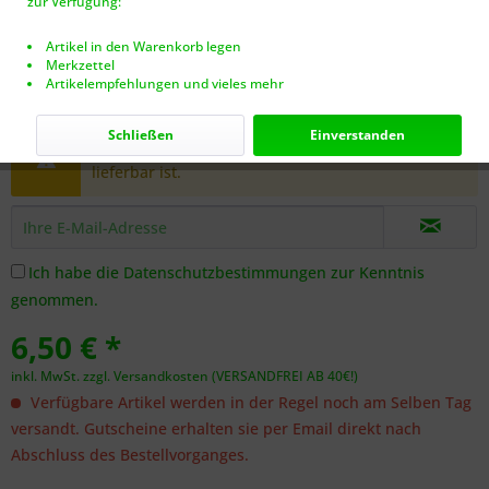
zur Verfügung:
Artikel in den Warenkorb legen
Merkzettel
Artikelempfehlungen und vieles mehr
Dieser Artikel steht derzeit nicht zur Verfügung!
Schließen
Einverstanden
Benachrichtigen Sie mich, sobald der Artikel
lieferbar ist.
Ich habe die
Datenschutzbestimmungen
zur Kenntnis
genommen.
6,50 € *
inkl. MwSt.
zzgl. Versandkosten (VERSANDFREI AB 40€!)
Verfügbare Artikel werden in der Regel noch am Selben Tag
versandt. Gutscheine erhalten sie per Email direkt nach
Abschluss des Bestellvorganges.