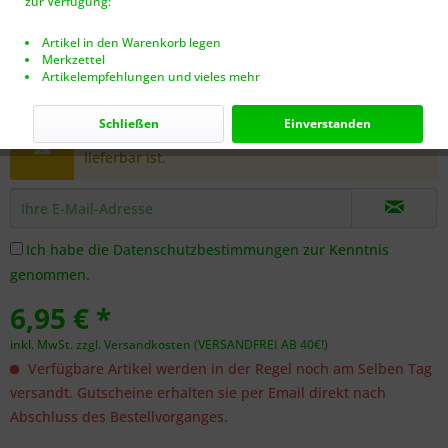
zur Verfügung:
Artikel in den Warenkorb legen
Merkzettel
Artikelempfehlungen und vieles mehr
Dieser Artikel steht derzeit nicht zur Verfügung!
Schließen
Einverstanden
Benachrichtigen Sie mich, sobald der Artikel
lieferbar ist.
Ich habe die
Datenschutzbestimmungen
zur Kenntnis
genommen.
6,95 € *
inkl. MwSt.
zzgl. Versandkosten (VERSANDFREI AB 40€!)
Verfügbare Artikel werden in der Regel noch am Selben Tag
versandt. Gutscheine erhalten sie per Email direkt nach
Abschluss des Bestellvorganges.