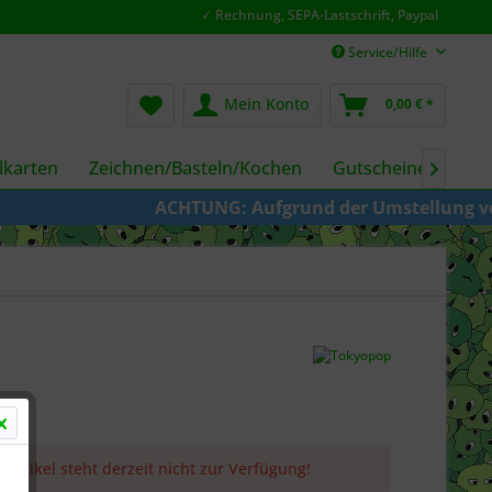
✓ Rechnung, SEPA-Lastschrift, Paypal
Service/Hilfe
Mein Konto
0,00 € *
karten
Zeichnen/Basteln/Kochen
Gutscheine
Fil

ACHTUNG: Aufgrund der Umstellung von KAZE zu Cr
 Artikel steht derzeit nicht zur Verfügung!