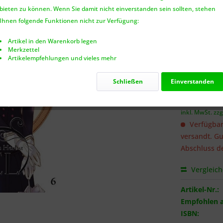
bieten zu können. Wenn Sie damit nicht einverstanden sein sollten, stehen
Benach
Ihnen folgende Funktionen nicht zur Verfügung:
Artikel in den Warenkorb legen
Merkzettel
Artikelempfehlungen und vieles mehr
Ich habe 
genommen.
Schließen
Einverstanden
6,50 €
inkl. MwSt.
zzg
Verfügbar
versandt. Gu
Abschluss de
Vergleic
Artikel-Nr.:
Empfohlen a
ISBN: