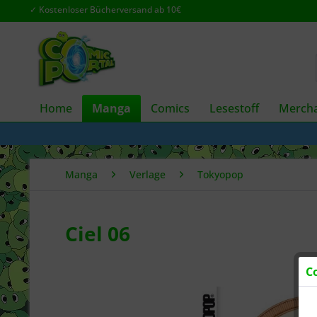
✓ Kostenloser Bücherversand ab 10€
Home
Manga
Comics
Lesestoff
Mercha
Manga
Verlage
Tokyopop
Ciel 06
C