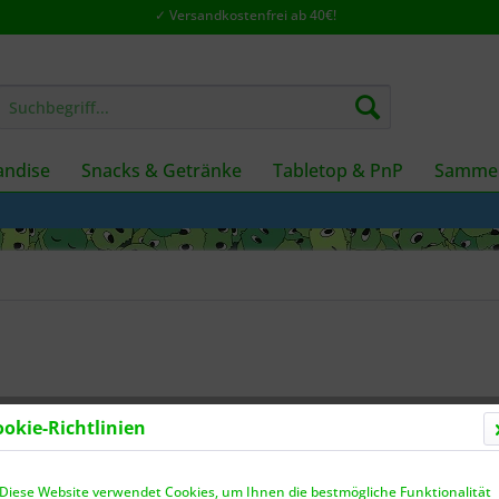
✓ Versandkostenfrei ab 40€!
ndise
Snacks & Getränke
Tabletop & PnP
Sammel
ookie-Richtlinien
Dieser
Diese Website verwendet Cookies, um Ihnen die bestmögliche Funktionalität