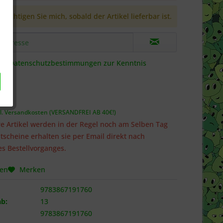
richtigen Sie mich, sobald der Artikel lieferbar ist.
die
Datenschutzbestimmungen
zur Kenntnis
 *
l. Versandkosten (VERSANDFREI AB 40€!)
e Artikel werden in der Regel noch am Selben Tag
tscheine erhalten sie per Email direkt nach
s Bestellvorganges.
hen
Merken
9783867191760
b:
13
9783867191760