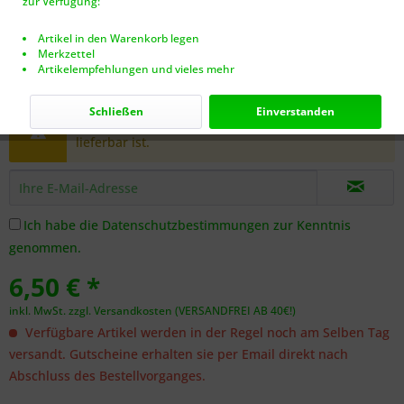
zur Verfügung:
Artikel in den Warenkorb legen
Merkzettel
Artikelempfehlungen und vieles mehr
Dieser Artikel steht derzeit nicht zur Verfügung!
Schließen
Einverstanden
Benachrichtigen Sie mich, sobald der Artikel
lieferbar ist.
Ich habe die
Datenschutzbestimmungen
zur Kenntnis
genommen.
6,50 € *
inkl. MwSt.
zzgl. Versandkosten (VERSANDFREI AB 40€!)
Verfügbare Artikel werden in der Regel noch am Selben Tag
versandt. Gutscheine erhalten sie per Email direkt nach
Abschluss des Bestellvorganges.