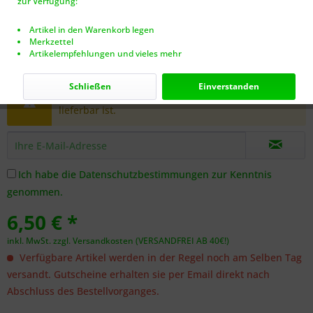
zur Verfügung:
Artikel in den Warenkorb legen
Merkzettel
Artikelempfehlungen und vieles mehr
Dieser Artikel steht derzeit nicht zur Verfügung!
Schließen
Einverstanden
Benachrichtigen Sie mich, sobald der Artikel
lieferbar ist.
Ich habe die
Datenschutzbestimmungen
zur Kenntnis
genommen.
6,50 € *
inkl. MwSt.
zzgl. Versandkosten (VERSANDFREI AB 40€!)
Verfügbare Artikel werden in der Regel noch am Selben Tag
versandt. Gutscheine erhalten sie per Email direkt nach
Abschluss des Bestellvorganges.