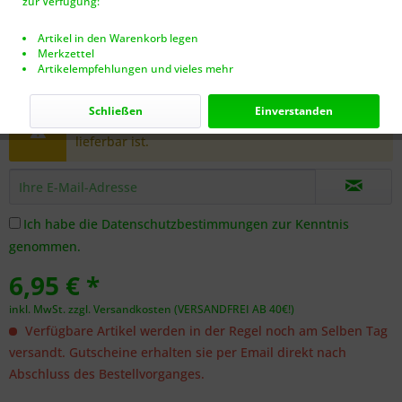
zur Verfügung:
Artikel in den Warenkorb legen
Merkzettel
Artikelempfehlungen und vieles mehr
Dieser Artikel steht derzeit nicht zur Verfügung!
Schließen
Einverstanden
Benachrichtigen Sie mich, sobald der Artikel
lieferbar ist.
Ich habe die
Datenschutzbestimmungen
zur Kenntnis
genommen.
6,95 € *
inkl. MwSt.
zzgl. Versandkosten (VERSANDFREI AB 40€!)
Verfügbare Artikel werden in der Regel noch am Selben Tag
versandt. Gutscheine erhalten sie per Email direkt nach
Abschluss des Bestellvorganges.