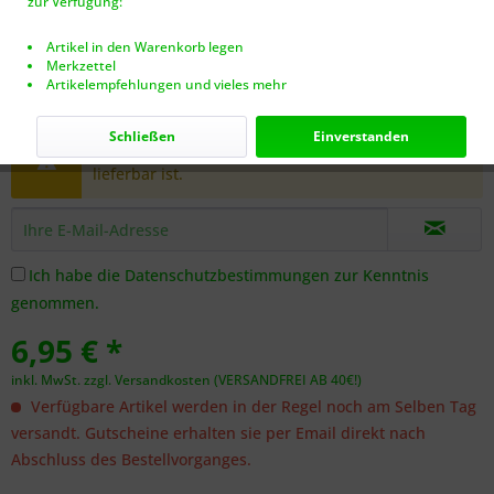
zur Verfügung:
Artikel in den Warenkorb legen
Merkzettel
Artikelempfehlungen und vieles mehr
Dieser Artikel steht derzeit nicht zur Verfügung!
Schließen
Einverstanden
Benachrichtigen Sie mich, sobald der Artikel
lieferbar ist.
Ich habe die
Datenschutzbestimmungen
zur Kenntnis
genommen.
6,95 € *
inkl. MwSt.
zzgl. Versandkosten (VERSANDFREI AB 40€!)
Verfügbare Artikel werden in der Regel noch am Selben Tag
versandt. Gutscheine erhalten sie per Email direkt nach
Abschluss des Bestellvorganges.