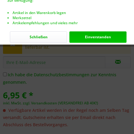
zur Verfügung:
Artikel in den Warenkorb legen
Merkzettel
Artikelempfehlungen und vieles mehr
Dieser Artikel steht derzeit nicht zur Verfügung!
Schließen
Einverstanden
Benachrichtigen Sie mich, sobald der Artikel
lieferbar ist.
Ich habe die
Datenschutzbestimmungen
zur Kenntnis
genommen.
6,95 € *
inkl. MwSt.
zzgl. Versandkosten (VERSANDFREI AB 40€!)
Verfügbare Artikel werden in der Regel noch am Selben Tag
versandt. Gutscheine erhalten sie per Email direkt nach
Abschluss des Bestellvorganges.