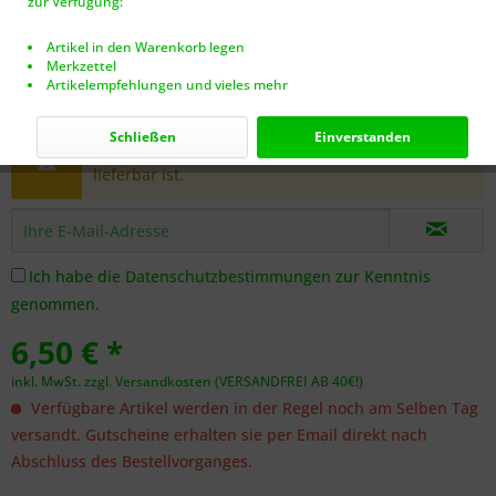
zur Verfügung:
Artikel in den Warenkorb legen
Merkzettel
Artikelempfehlungen und vieles mehr
Dieser Artikel steht derzeit nicht zur Verfügung!
Schließen
Einverstanden
Benachrichtigen Sie mich, sobald der Artikel
lieferbar ist.
Ich habe die
Datenschutzbestimmungen
zur Kenntnis
genommen.
6,50 € *
inkl. MwSt.
zzgl. Versandkosten (VERSANDFREI AB 40€!)
Verfügbare Artikel werden in der Regel noch am Selben Tag
versandt. Gutscheine erhalten sie per Email direkt nach
Abschluss des Bestellvorganges.