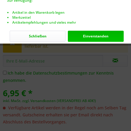
zur Verfügung:
Artikel in den Warenkorb legen
Merkzettel
Artikelempfehlungen und vieles mehr
Dieser Artikel steht derzeit nicht zur Verfügung!
Schließen
Einverstanden
Benachrichtigen Sie mich, sobald der Artikel
lieferbar ist.
Ich habe die
Datenschutzbestimmungen
zur Kenntnis
genommen.
6,95 € *
inkl. MwSt.
zzgl. Versandkosten (VERSANDFREI AB 40€!)
Verfügbare Artikel werden in der Regel noch am Selben Tag
versandt. Gutscheine erhalten sie per Email direkt nach
Abschluss des Bestellvorganges.