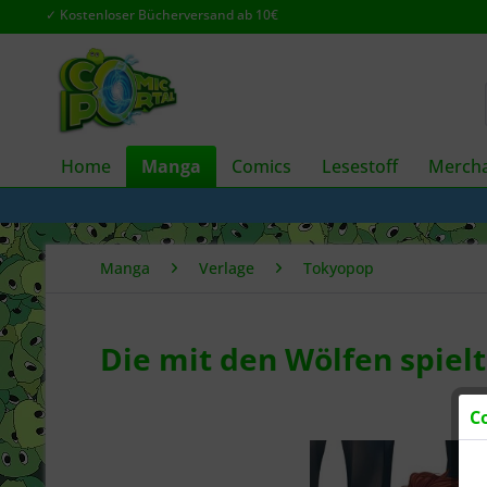
✓ Kostenloser Bücherversand ab 10€
Home
Manga
Comics
Lesestoff
Mercha
Manga
Verlage
Tokyopop
Die mit den Wölfen spielt
C