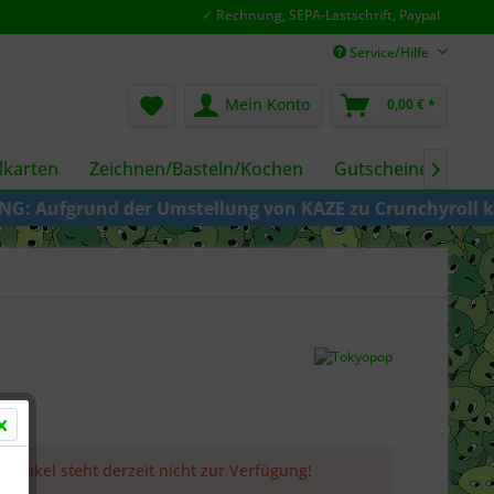
✓ Rechnung, SEPA-Lastschrift, Paypal
Service/Hilfe
Mein Konto
0,00 € *
karten
Zeichnen/Basteln/Kochen
Gutscheine
Fil

rund der Umstellung von KAZE zu Crunchyroll kann es sei
 Artikel steht derzeit nicht zur Verfügung!