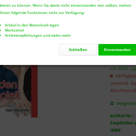
bieten zu können. Wenn Sie damit nicht einverstanden sein sollten, stehen
Benach
Ihnen folgende Funktionen nicht zur Verfügung:
Artikel in den Warenkorb legen
Merkzettel
Artikelempfehlungen und vieles mehr
Ich habe 
genommen.
Schließen
Einverstanden
6,95 €
inkl. MwSt.
zzg
Verfügbar
versandt. Gu
Abschluss de
Vergleic
Artikel-Nr.:
Empfohlen a
ISBN: