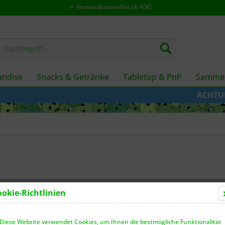
✓ Versandkostenfrei ab 40€!
ndise
Snacks & Getränke
Tabletop & PnP
Sammel
ACHTUNG: Aufg
ookie-Richtlinien
Dieser
Diese Website verwendet Cookies, um Ihnen die bestmögliche Funktionalität