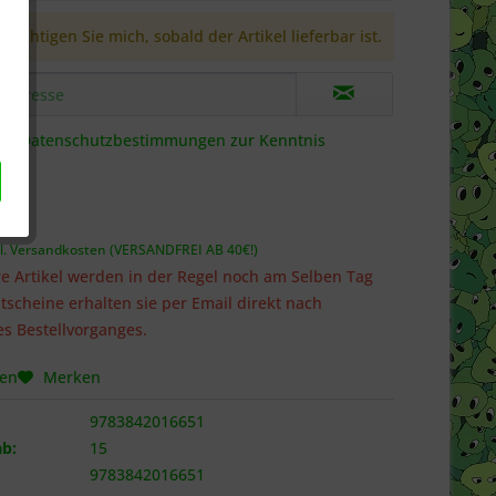
richtigen Sie mich, sobald der Artikel lieferbar ist.
die
Datenschutzbestimmungen
zur Kenntnis
 *
l. Versandkosten (VERSANDFREI AB 40€!)
e Artikel werden in der Regel noch am Selben Tag
tscheine erhalten sie per Email direkt nach
s Bestellvorganges.
hen
Merken
9783842016651
b:
15
9783842016651