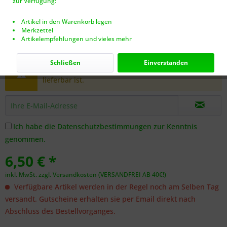
zur Verfügung:
Artikel in den Warenkorb legen
Merkzettel
Artikelempfehlungen und vieles mehr
Dieser Artikel steht derzeit nicht zur Verfügung!
Schließen
Einverstanden
Benachrichtigen Sie mich, sobald der Artikel
lieferbar ist.
Ich habe die
Datenschutzbestimmungen
zur Kenntnis
genommen.
6,50 € *
inkl. MwSt.
zzgl. Versandkosten (VERSANDFREI AB 40€!)
Verfügbare Artikel werden in der Regel noch am Selben Tag
versandt. Gutscheine erhalten sie per Email direkt nach
Abschluss des Bestellvorganges.