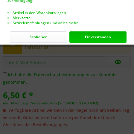
zur Verfügung:
Artikel in den Warenkorb legen
Merkzettel
Artikelempfehlungen und vieles mehr
Dieser Artikel steht derzeit nicht zur Verfügung!
Schließen
Einverstanden
Benachrichtigen Sie mich, sobald der Artikel
lieferbar ist.
Ich habe die
Datenschutzbestimmungen
zur Kenntnis
genommen.
6,50 € *
inkl. MwSt.
zzgl. Versandkosten (VERSANDFREI AB 40€!)
Verfügbare Artikel werden in der Regel noch am Selben Tag
versandt. Gutscheine erhalten sie per Email direkt nach
Abschluss des Bestellvorganges.