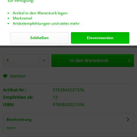
zur Verfügung:
Artikel in den Warenkorb legen
Merkzettel
Artikelempfehlungen und vieles mehr
6,95 € *
inkl. MwSt.
zzgl. Versandkosten (VERSANDFREI AB 40€!)
Schließen
Einverstanden
Nur noch 2 Stück auf Lager.
In den
Warenkorb
Merken
Artikel-Nr.:
9783842021556
Empfohlen ab:
13
ISBN:
9783842021556
Beschreibung
mehr