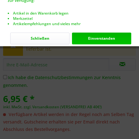
zur Verfügung:
Artikel in den Warenkorb legen
Merkzettel
Artikelempfehlungen und vieles mehr
Dieser Artikel steht derzeit nicht zur Verfügung!
Schließen
Einverstanden
Benachrichtigen Sie mich, sobald der Artikel
lieferbar ist.
Ich habe die
Datenschutzbestimmungen
zur Kenntnis
genommen.
6,95 € *
inkl. MwSt.
zzgl. Versandkosten (VERSANDFREI AB 40€!)
Verfügbare Artikel werden in der Regel noch am Selben Tag
versandt. Gutscheine erhalten sie per Email direkt nach
Abschluss des Bestellvorganges.