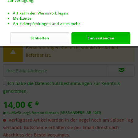
zur Verfügung:
Artikel in den Warenkorb legen
Merkzettel
Artikelempfehlungen und vieles mehr
Dieser Artikel steht derzeit nicht zur Verfügung!
Schließen
Einverstanden
Benachrichtigen Sie mich, sobald der Artikel
lieferbar ist.
Ich habe die
Datenschutzbestimmungen
zur Kenntnis
genommen.
14,00 € *
inkl. MwSt.
zzgl. Versandkosten (VERSANDFREI AB 40€!)
Verfügbare Artikel werden in der Regel noch am Selben Tag
versandt. Gutscheine erhalten sie per Email direkt nach
Abschluss des Bestellvorganges.