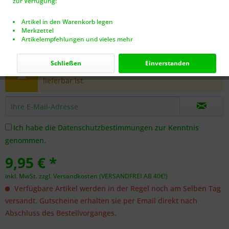
zur Verfügung:
Artikel in den Warenkorb legen
Merkzettel
Artikelempfehlungen und vieles mehr
Dieser Artikel steht derzeit nicht zur Verfügung!
Schließen
Einverstanden
Benachrichtigen Sie mich, sobald der Artikel
lieferbar ist.
Ich habe die
Datenschutzbestimmungen
zur Kenntnis
genommen.
9,95 € *
inkl. MwSt.
zzgl. Versandkosten (VERSANDFREI AB 40€!)
Verfügbare Artikel werden in der Regel noch am Selben Tag
versandt. Gutscheine erhalten sie per Email direkt nach
Abschluss des Bestellvorganges.