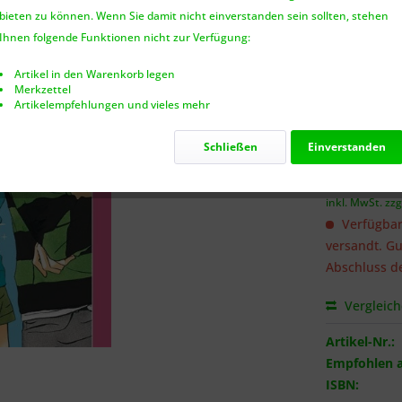
bieten zu können. Wenn Sie damit nicht einverstanden sein sollten, stehen
Benach
Ihnen folgende Funktionen nicht zur Verfügung:
Artikel in den Warenkorb legen
Merkzettel
Artikelempfehlungen und vieles mehr
Ich habe 
genommen.
Schließen
Einverstanden
6,95 €
inkl. MwSt.
zzg
Verfügbar
versandt. Gu
Abschluss de
Vergleic
Artikel-Nr.:
Empfohlen a
ISBN: