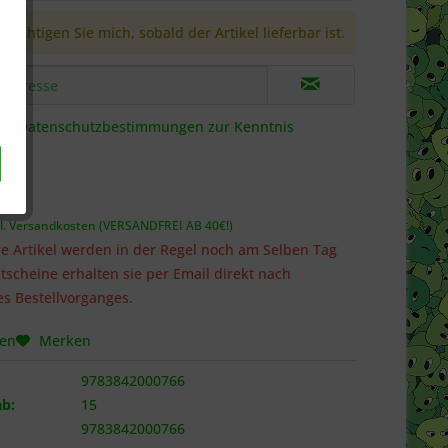
richtigen Sie mich, sobald der Artikel lieferbar ist.
die
Datenschutzbestimmungen
zur Kenntnis
 *
l. Versandkosten (VERSANDFREI AB 40€!)
e Artikel werden in der Regel noch am Selben Tag
tscheine erhalten sie per Email direkt nach
s Bestellvorganges.
hen
Merken
9783842000766
b:
15
9783842000766