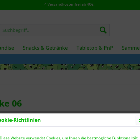
✓ Versandkostenfrei ab 40€!
ndise
Snacks & Getränke
Tabletop & PnP
Sammel
oke 06
ookie-Richtlinien
Dieser
Diese Website verwendet Cookies, um Ihnen die bestmögliche Funktionalität