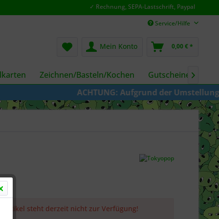
✓ Rechnung, SEPA-Lastschrift, Paypal
Service/Hilfe
Mein Konto
0,00 € *
karten
Zeichnen/Basteln/Kochen
Gutscheine
Fil

ACHTUNG: Aufgrund der Umstellung von KAZ
 Artikel steht derzeit nicht zur Verfügung!