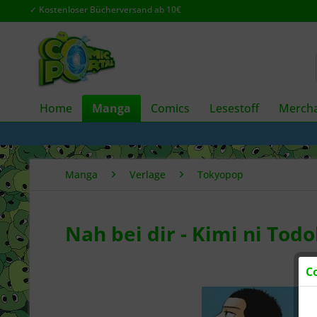
✓ Kostenloser Bücherversand ab 10€
Home
Manga
Comics
Lesestoff
Mercha
Manga
Verlage
Tokyopop
Nah bei dir - Kimi ni Tod
C