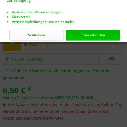
zur Verfügung:
Artikel in den Warenkorb legen
Merkzettel
Artikelempfehlungen und vieles mehr
Dieser Artikel steht derzeit nicht zur Verfügung!
Schließen
Einverstanden
Benachrichtigen Sie mich, sobald der Artikel
lieferbar ist.
Ich habe die
Datenschutzbestimmungen
zur Kenntnis
genommen.
6,50 € *
inkl. MwSt.
zzgl. Versandkosten (VERSANDFREI AB 40€!)
Verfügbare Artikel werden in der Regel noch am Selben Tag
versandt. Gutscheine erhalten sie per Email direkt nach
Abschluss des Bestellvorganges.