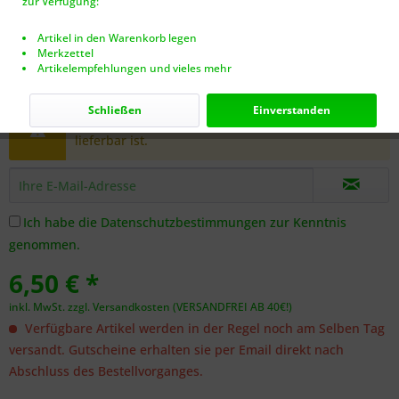
zur Verfügung:
Artikel in den Warenkorb legen
Merkzettel
Artikelempfehlungen und vieles mehr
Dieser Artikel steht derzeit nicht zur Verfügung!
Schließen
Einverstanden
Benachrichtigen Sie mich, sobald der Artikel
lieferbar ist.
Ich habe die
Datenschutzbestimmungen
zur Kenntnis
genommen.
6,50 € *
inkl. MwSt.
zzgl. Versandkosten (VERSANDFREI AB 40€!)
Verfügbare Artikel werden in der Regel noch am Selben Tag
versandt. Gutscheine erhalten sie per Email direkt nach
Abschluss des Bestellvorganges.