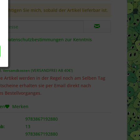
richtigen Sie mich, sobald der Artikel lieferbar ist.
die
Datenschutzbestimmungen
zur Kenntnis
 *
l. Versandkosten (VERSANDFREI AB 40€!)
e Artikel werden in der Regel noch am Selben Tag
tscheine erhalten sie per Email direkt nach
s Bestellvorganges.
hen
Merken
9783867192880
b:
13
9783867192880