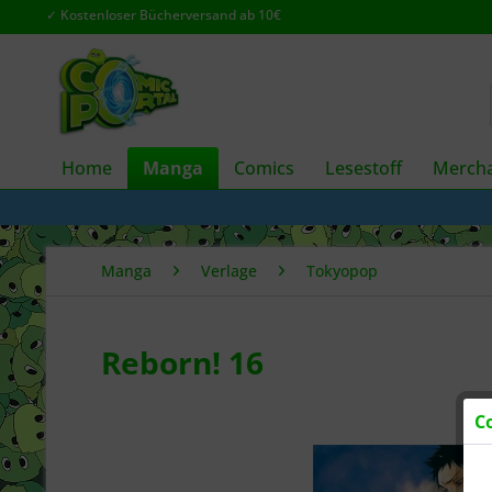
✓ Kostenloser Bücherversand ab 10€
Home
Manga
Comics
Lesestoff
Mercha
Manga
Verlage
Tokyopop
Reborn! 16
C