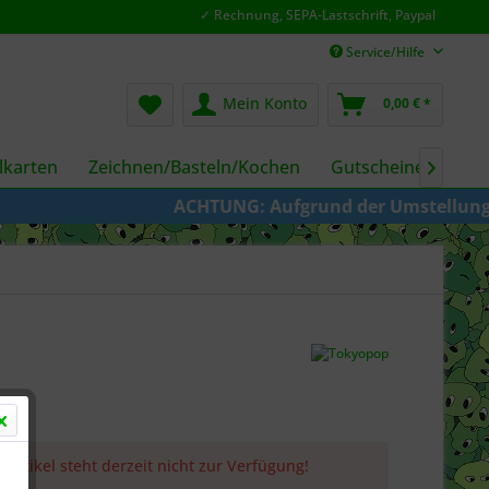
✓ Rechnung, SEPA-Lastschrift, Paypal
Service/Hilfe
Mein Konto
0,00 € *
karten
Zeichnen/Basteln/Kochen
Gutscheine
Fil

ACHTUNG: Aufgrund der Umstellung von KAZ
 Artikel steht derzeit nicht zur Verfügung!