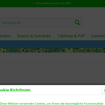
✓ Versandkostenfrei ab 40€!
ndise
Snacks & Getränke
Tabletop & PnP
Sammel
ookie-Richtlinien
Dieser
Diese Website verwendet Cookies, um Ihnen die bestmögliche Funktionalität