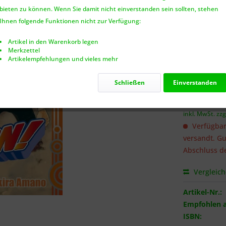
bieten zu können. Wenn Sie damit nicht einverstanden sein sollten, stehen
Benach
Ihnen folgende Funktionen nicht zur Verfügung:
Artikel in den Warenkorb legen
Merkzettel
Artikelempfehlungen und vieles mehr
Ich habe 
genommen.
Schließen
Einverstanden
6,50 €
inkl. MwSt.
zzg
Verfügbar
versandt. Gu
Abschluss de
Vergleic
Artikel-Nr.:
Empfohlen a
ISBN: