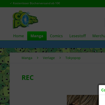
✓ Kostenloser Bücherversand ab 10€
Home
Manga
Comics
Lesestoff
Mercha
Manga
Verlage
Tokyopop
REC
C