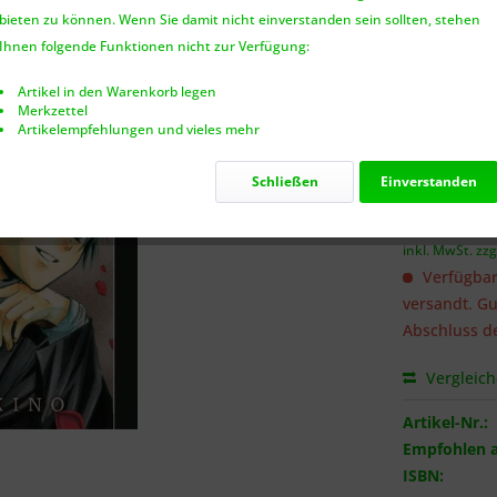
bieten zu können. Wenn Sie damit nicht einverstanden sein sollten, stehen
Benach
Ihnen folgende Funktionen nicht zur Verfügung:
Artikel in den Warenkorb legen
Merkzettel
Artikelempfehlungen und vieles mehr
Ich habe 
genommen.
Schließen
Einverstanden
6,50 €
inkl. MwSt.
zzg
Verfügbar
versandt. Gu
Abschluss de
Vergleic
Artikel-Nr.:
Empfohlen a
ISBN: