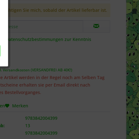
richtigen Sie mich, sobald der Artikel lieferbar ist.
die
Datenschutzbestimmungen
zur Kenntnis
 *
l. Versandkosten (VERSANDFREI AB 40€!)
e Artikel werden in der Regel noch am Selben Tag
tscheine erhalten sie per Email direkt nach
s Bestellvorganges.
hen
Merken
9783842004399
b:
13
9783842004399