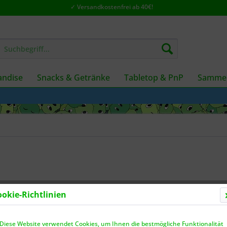
✓ Versandkostenfrei ab 40€!
ndise
Snacks & Getränke
Tabletop & PnP
Sammel
ookie-Richtlinien
Dieser
Diese Website verwendet Cookies, um Ihnen die bestmögliche Funktionalität