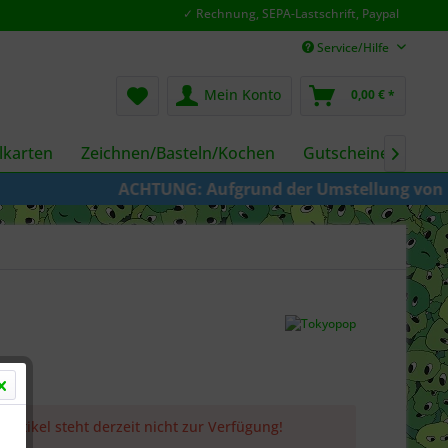
✓ Rechnung, SEPA-Lastschrift, Paypal
Service/Hilfe
Mein Konto
0,00 € *
karten
Zeichnen/Basteln/Kochen
Gutscheine
Fil

ACHTUNG: Aufgrund der Umstellung von KAZE zu 
 Artikel steht derzeit nicht zur Verfügung!