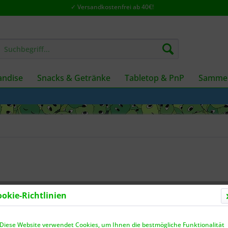
✓ Versandkostenfrei ab 40€!
ndise
Snacks & Getränke
Tabletop & PnP
Sammel
ookie-Richtlinien
Dieser
Diese Website verwendet Cookies, um Ihnen die bestmögliche Funktionalität