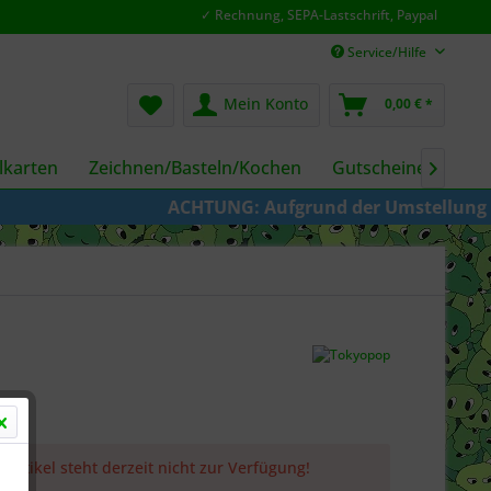
✓ Rechnung, SEPA-Lastschrift, Paypal
Service/Hilfe
Mein Konto
0,00 € *
karten
Zeichnen/Basteln/Kochen
Gutscheine
Fil

ACHTUNG: Aufgrund der Umstellung von KAZE
 Artikel steht derzeit nicht zur Verfügung!