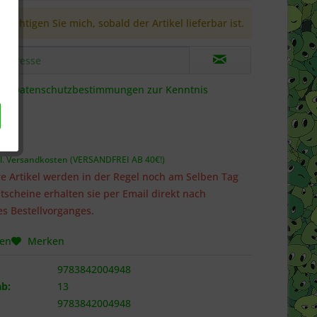
richtigen Sie mich, sobald der Artikel lieferbar ist.
die
Datenschutzbestimmungen
zur Kenntnis
 *
l. Versandkosten (VERSANDFREI AB 40€!)
e Artikel werden in der Regel noch am Selben Tag
tscheine erhalten sie per Email direkt nach
s Bestellvorganges.
hen
Merken
9783842004948
b:
13
9783842004948