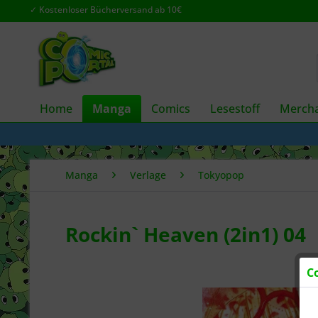
✓ Kostenloser Bücherversand ab 10€
Home
Manga
Comics
Lesestoff
Mercha
Manga
Verlage
Tokyopop
Rockin` Heaven (2in1) 04
C