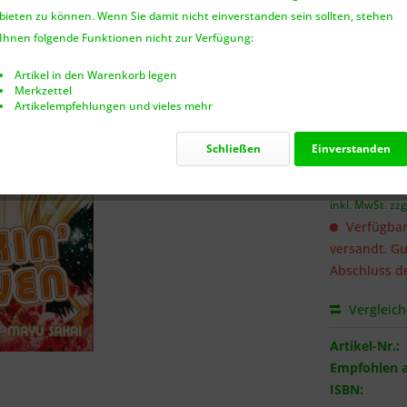
bieten zu können. Wenn Sie damit nicht einverstanden sein sollten, stehen
Benach
Ihnen folgende Funktionen nicht zur Verfügung:
Artikel in den Warenkorb legen
Merkzettel
Artikelempfehlungen und vieles mehr
Ich habe 
genommen.
Schließen
Einverstanden
9,95 €
inkl. MwSt.
zzg
Verfügbar
versandt. Gu
Abschluss de
Vergleic
Artikel-Nr.:
Empfohlen a
ISBN: