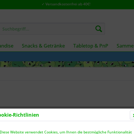
✓ Versandkostenfrei ab 40€!
ndise
Snacks & Getränke
Tabletop & PnP
Sammel
ookie-Richtlinien
Dieser
Diese Website verwendet Cookies, um Ihnen die bestmögliche Funktionalität