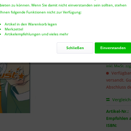
bieten zu können. Wenn Sie damit nicht einverstanden sein sollten, stehen
Benach
Ihnen folgende Funktionen nicht zur Verfügung:
Artikel in den Warenkorb legen
Merkzettel
Artikelempfehlungen und vieles mehr
Ich habe 
genommen.
Schließen
Einverstanden
6,50 €
inkl. MwSt.
zzg
Verfügbar
versandt. Gu
Abschluss de
Vergleic
Artikel-Nr.:
Empfohlen a
ISBN: