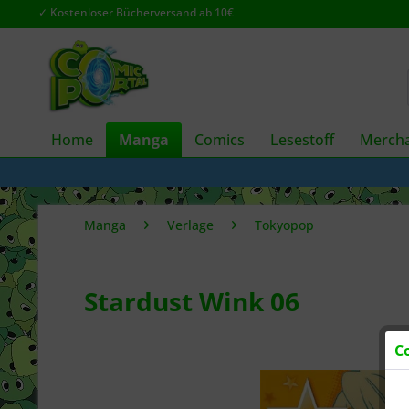
✓ Kostenloser Bücherversand ab 10€
Home
Manga
Comics
Lesestoff
Mercha
Manga
Verlage
Tokyopop
Stardust Wink 06
C