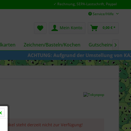
✓ Rechnung, SEPA-Lastschrift, Paypal
Service/Hilfe
Mein Konto
0,00 € *
karten
Zeichnen/Basteln/Kochen
Gutscheine
Fil

ACHTUNG: Aufgrund der Umstellung von KAZE zu Cru
 Artikel steht derzeit nicht zur Verfügung!