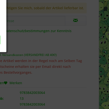
richtigen Sie mich, sobald der Artikel lieferbar ist.
die
Datenschutzbestimmungen
zur Kenntnis
 *
l. Versandkosten (VERSANDFREI AB 40€!)
e Artikel werden in der Regel noch am Selben Tag
tscheine erhalten sie per Email direkt nach
s Bestellvorganges.
hen
Merken
9783842003064
b:
13
9783842003064