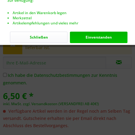
zur Verfügung:
Artikel in den Warenkorb legen
Merkzettel
Artikelempfehlungen und vieles mehr
Dieser Artikel steht derzeit nicht zur Verfügung!
Schließen
Einverstanden
Benachrichtigen Sie mich, sobald der Artikel
lieferbar ist.
Ich habe die
Datenschutzbestimmungen
zur Kenntnis
genommen.
6,50 € *
inkl. MwSt.
zzgl. Versandkosten (VERSANDFREI AB 40€!)
Verfügbare Artikel werden in der Regel noch am Selben Tag
versandt. Gutscheine erhalten sie per Email direkt nach
Abschluss des Bestellvorganges.