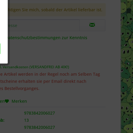
richtigen Sie mich, sobald der Artikel lieferbar ist.
die
Datenschutzbestimmungen
zur Kenntnis
 *
l. Versandkosten (VERSANDFREI AB 40€!)
e Artikel werden in der Regel noch am Selben Tag
tscheine erhalten sie per Email direkt nach
s Bestellvorganges.
hen
Merken
9783842006027
b:
13
9783842006027