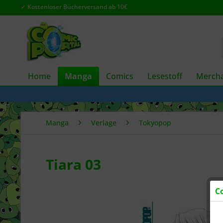
✓ Kostenloser Bücherversand ab 10€
Home
Manga
Comics
Lesestoff
Mercha
Manga
Verlage
Tokyopop
Tiara 03
C