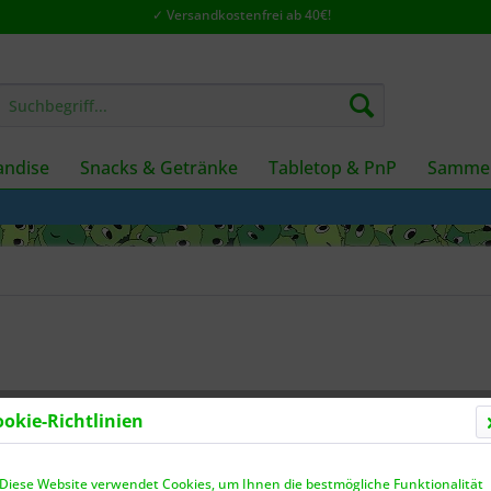
✓ Versandkostenfrei ab 40€!
ndise
Snacks & Getränke
Tabletop & PnP
Sammel
ookie-Richtlinien
Dieser
Diese Website verwendet Cookies, um Ihnen die bestmögliche Funktionalität