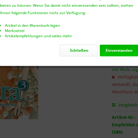
bieten zu können. Wenn Sie damit nicht einverstanden sein sollten, stehen
Benach
Ihnen folgende Funktionen nicht zur Verfügung:
Artikel in den Warenkorb legen
Merkzettel
Artikelempfehlungen und vieles mehr
Ich habe 
genommen.
Schließen
Einverstanden
6,50 €
inkl. MwSt.
zzg
Verfügbar
versandt. Gu
Abschluss de
Vergleic
Artikel-Nr.:
Empfohlen a
ISBN: