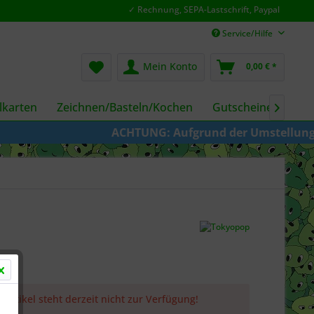
✓ Rechnung, SEPA-Lastschrift, Paypal
Service/Hilfe
Mein Konto
0,00 € *
karten
Zeichnen/Basteln/Kochen
Gutscheine
Fil

ACHTUNG: Aufgrund der Umstellung von KAZ
 Artikel steht derzeit nicht zur Verfügung!